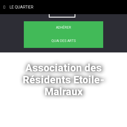
LE QUARTIER
ADHÉRER
QUAI DES ARTS
Association des
Résidents Etoile-
Malraux