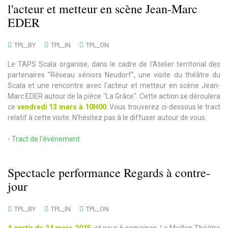
l'acteur et metteur en scène Jean-Marc
EDER
TPL_BY
TPL_IN
TPL_ON
Le TAPS Scala organise, dans le cadre de l'Atelier territorial des
partenaires "Réseau séniors Neudorf", une visite du théâtre du
Scala et une rencontre avec l'acteur et metteur en scène Jean-
Marc EDER autour de la pièce "La Grâce". Cette action se déroulera
ce
vendredi 13 mars à 10H00
. Vous trouverez ci-dessous le tract
relatif à cette visite. N'hésitez pas à le diffuser autour de vous.
- Tract de l'événement
Spectacle performance Regards à contre-
jour
TPL_BY
TPL_IN
TPL_ON
A partir du 24 mars 2015
, et pour 6 semaines, Le Maillon Théâtre