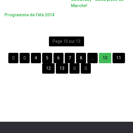
Marché!
Programme de l'été 2014
Page 10 sur 13
4
5
6
7
8
...
10
11
12
13