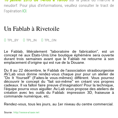
neudorf. Pour plus d'informations, veuillez consulter le tract de
l'opération
ICI
.
Un Fablab à Rivetoile
TPL_BY
TPL_IN
TPL_ON
Le Fablab, littéralement "laboratoire de fabrication", est un
concept né aux États-Unis.
Une boutique éphémère sera ouverte
durant trois semaines avant que le Fablab ne retourne à son
emplacement d'origine qui est rue de la Douane.
Du 8 au 22 décembre, le Fablab de l'association strasbourgeoise
AV.Lab vous donne rendez-vous chaque jour pour un atelier de
"Do It Yourself" (Faites-le vous-mêmes) différent. Vous pourrez
découvrir le concept du "fait soi-même" en créant vos propres
cadeaux. Il va falloir faire preuve d'imagination! Pour la technique,
l'équipe pourra vous aiguiller.
Av.Lab vous propose des ateliers de
création avec les outils du Fablab: impression 3D, fraiseuse à
commande numérique, etc.
Rendez-vous, tous les jours, au 1er niveau du centre commercial.
Source :
http://www.e-alsace.net