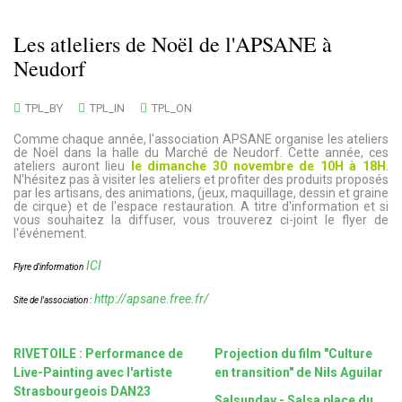
Les atleliers de Noël de l'APSANE à
Neudorf
TPL_BY
TPL_IN
TPL_ON
Comme chaque année, l'association APSANE organise les ateliers
de Noël dans la halle du Marché de Neudorf. Cette année, ces
ateliers auront lieu
le dimanche 30 novembre de 10H à 18H
.
N'hésitez pas à visiter les ateliers et profiter des produits proposés
par les artisans, des animations, (jeux, maquillage, dessin et graine
de cirque) et de l'espace restauration. A titre d'information et si
vous souhaitez la diffuser, vous trouverez ci-joint le flyer de
l'événement.
ICI
Flyre d'information
http://apsane.free.fr/
Site de l'association :
RIVETOILE : Performance de
Projection du film "Culture
Live-Painting avec l'artiste
en transition" de Nils Aguilar
Strasbourgeois DAN23
Salsunday - Salsa place du